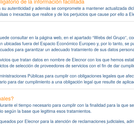
igatorio de la información facilitada
za su autenticidad y además se compromete a mantener actualizada d
lsas o inexactas que realice y de los perjuicios que cause por ello a El
de consultar en la página web, en el apartado “Webs del Grupo”, con 
 ubicadas fuera del Espacio Económico Europeo y, por lo tanto, se pu
ecuados para garantizar un adecuado tratamiento de sus datos persona
cios que tratan datos en nombre de Elecnor con los que hemos establec
ictos de selección de proveedores de servicios con el fin de dar cumpl
inistraciones Públicas para cumplir con obligaciones legales que afe
io para dar cumplimiento a una obligación legal que resulte de aplica
nales?
ante el tiempo necesario para cumplir con la finalidad para la que se
io según la base que legitima esos tratamientos.
ados por Elecnor para la atención de reclamaciones judiciales, admin