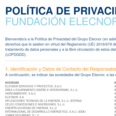
POLÍTICA DE PRIVAC
FUNDACIÓN ELECNO
Bienvenido/a a la Política de Privacidad del Grupo Elecnor (en ade
derechos que le asisten en virtud del Reglamento (UE) 2016/679 del
tratamiento de datos personales y a la libre circulación de estos 
(LOPDGDD).
1. Identificación y Datos de Contacto del Responsabl
A continuación, se indican las sociedades del Grupo Elecnor, a las q
SOCIEDAD
N
ELECNOR SERVICIOS Y PROYECTOS, S.A.U
A
ÁREA 3 EQUIPAMIENTO DISEÑO E INTERIORISMO, S.L.U.
B
HIDROAMBIENTE, S.A.U.
A
ELECNOR, S.A.
A
APLICACIONES TÉCNICAS DE LA ENERGÍA, S.L.U. (ATERSA)
B
CELEO CONCESIONES E INVERSIONES, S.L.U.
B
ENERFÍN SOCIEDAD DE ENERGÍA, S.L.U.
B
INTERNACIONAL DE DESARROLLO ENÉRGETICO, S.A.U. (IDDE)
A
JOMAR SEGURIDAD, S.L.U.
B