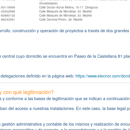
(Guadalajara)
-50119569
Calle Doctor Aznar Molina, 15-17. Zaragoza
-33302696
Calle Marqués de Mondéjar, 33. Madrid
-83680132
Calle Marqués de Móndejar, 33. Madrid
-86243391
Calle General Perón, 38. Madrid
arrollo, construcción y operación de proyectos a través de dos grande
e central cuyo domicilio se encuentra en Paseo de la Castellana 81 pla
s delegaciones definido en la página web:
https://www.elecnor.com/don
y con qué legitimación?
s y conforme a las bases de legitimación que se indican a continuación
 del acceso a nuestras instalaciones. En este caso, la base legal par
 gestión administrativa y contable de los mismos y realización de encue
laciones mercantiles y de negocio, a la mercadotecnia y a la gestión de l