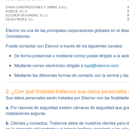
EHISA CONSTRUCCIONES Y OBRAS, S.A.U.
A
AUDECA, S.L.U.
B
ELECNOR SEGURIDAD, S.L.U.
B
CELEO REDES, S.L.
B
Elecnor es una de las principales corporaciones globales en el des
Concesiones.
Puede contactar con Elecnor a través de los siguientes canales:
De forma presencial o mediante correo postal dirigido a la sed
Mediante correo electrónico dirigido a
lopd@elecnor.com
Mediante las diferentes formas de contacto con la central y la
2. ¿Con qué finalidad tratamos sus datos personales 
Sus datos personales serán tratados por Elecnor con las finalidade
Por razones de seguridad existen cámaras de seguridad que graban
a.
instalaciones seguras.
Clientes y contactos. Tratamos datos de nuestros clientes para la
b.
es la ejecución del contrato y el interés legítimo vinculado a las re