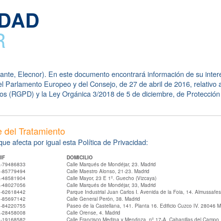
IDAD
R
lante, Elecnor). En este documento encontrará información de su inter
 Parlamento Europeo y del Consejo, de 27 de abril de 2016, relativo a 
datos (RGPD) y la Ley Orgánica 3/2018 de 5 de diciembre, de Protecció
e del Tratamiento
ue afecta por igual esta Política de Privacidad:
IF
DOMICILIO
-79486833
Calle Marqués de Mondéjar, 23. Madrid
-85779494
Calle Maestro Alonso, 21-23. Madrid
-48581904
Calle Mayor, 23 E 1º. Guecho (Vizcaya)
-48027056
Calle Marqués de Mondéjar, 33, Madrid
-62618442
Parque Industrial Juan Carlos I. Avenida de la Foia, 14. Almussafes
-85697142
Calle General Perón, 38. Madrid
-84220755
Paseo de la Castellana, 141. Planta 16. Edificio Cuzco IV. 28046 M
-28458008
Calle Orense, 4. Madrid
-19168582
Calle Francisco Medina y Mendoza, nº 17-A. Cabanillas del Campo